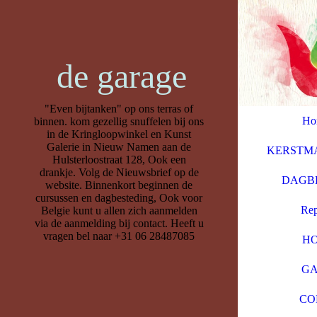
de garage
"Even bijtanken" op ons terras of
Ho
binnen. kom gezellig snuffelen bij ons
in de Kringloopwinkel en Kunst
Galerie in Nieuw Namen aan de
KERSTM
Hulsterloostraat 128, Ook een
drankje. Volg de Nieuwsbrief op de
DAGB
website. Binnenkort beginnen de
cursussen en dagbesteding, Ook voor
Rep
Belgie kunt u allen zich aanmelden
via de aanmelding bij contact. Heeft u
vragen bel naar +31 06 28487085
H
GA
CO