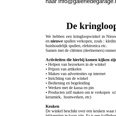
naar info@galeriedegarage.
De kringloo
We hebben een kringloopwinkel in Ni
en
nieuwe
spullen verkopen, zoals : kledi
huishoudelijk spullen, elektronica etc.
Samen met de cliënten (deelnemers) runne
Activiteiten die hierbij komen kijken zij
• Helpen van bezoekers in de winkel
• Prijzen van artikelen
• Maken van advertenties op internet
• Inrichting van de winkel
• Bediening en begeleiding
• Werken met de kassa en pin
• Producten zelf maken om te verkopen sch
keramiek, houtwerken, etc)
Keuken
De winkel beschikt over een keuken waar i
lekkernijen te koop zijn. Er is een koffieh