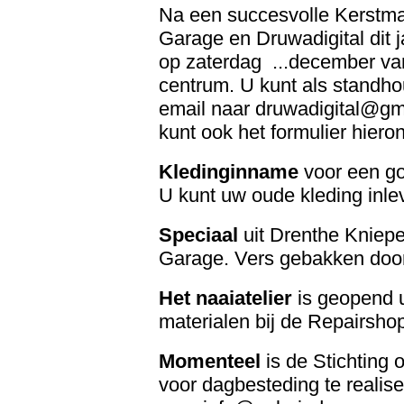
Na een succesvolle Kerstmark
Garage en Druwadigital dit 
op zaterdag ...december vana
centrum. U kunt als standho
email naar druwadigital@gm
kunt ook het formulier hiero
Kledinginname
voor een go
U kunt uw oude kleding inle
Speciaal
uit Drenthe Knieper
Garage. Vers gebakken door
Het naaiatelier
is geopend u
materialen bij de Repairsh
Momenteel
is de Stichting
voor dagbesteding te realise