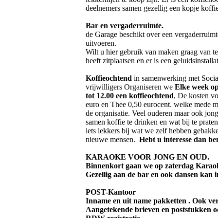
deelnemers samen gezellig een kopje koffi
Bar en vergaderruimte.
de Garage beschikt over een vergaderruimte
uitvoeren.
Wilt u hier gebruik van maken graag van t
heeft zitplaatsen en er is een geluidsinstallat
Koffieochtend
in samenwerking met Socia
vrijwilligers Organiseren we
Elke week op
tot 12.00 een koffieochtend
, De kosten vo
euro en Thee 0,50 eurocent. welke mede m
de organisatie. Veel ouderen maar ook jong
samen koffie te drinken en wat bij te prat
iets lekkers bij wat we zelf hebben gebakken
nieuwe mensen.
Hebt u interesse dan be
KARAOKE VOOR JONG EN OUD.
Binnenkort gaan we op zaterdag Karao
Gezellig aan de bar en ook dansen kan in
POST-Kantoor
Inname en uit name pakketten . Ook ver
Aangetekende brieven en poststukken o