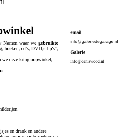
nl
pwinkel
email
info@galeriedegarage.nl
euw Namen waar we
gebruikte
ng, boeken, cd’s, DVD,s Lp's",
Galerie
n we deze kringloopwinkel,
info@deniswood.nl
n:
ilderijen,
jsjes en drank en andere
oek en terras waar bezoekers en