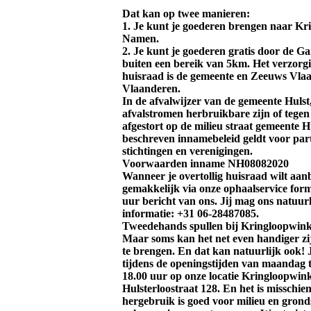
Dat kan op twee manieren:
1. Je kunt je goederen brengen naar K
Namen.
2. Je kunt je goederen gratis door de Ga
buiten een bereik van 5km. Het verzorg
huisraad is de gemeente en Zeeuws Vla
Vlaanderen.
In de afvalwijzer van de gemeente Hulst
afvalstromen herbruikbare zijn of tege
afgestort op de milieu straat gemeente H
beschreven innamebeleid geldt voor part
stichtingen en verenigingen.
Voorwaarden inname NH08082020
Wanneer je overtollig huisraad wilt aan
gemakkelijk via onze ophaalservice formu
uur bericht van ons. Jij mag ons natuur
informatie: +31 06-28487085.
Tweedehands spullen bij Kringloopwi
Maar soms kan het net even handiger zij
te brengen. En dat kan natuurlijk ook! 
tijdens de openingstijden van maandag t
18.00 uur op onze locatie Kringloopwi
Hulsterloostraat 128. En het is misschie
hergebruik is goed voor milieu en grond