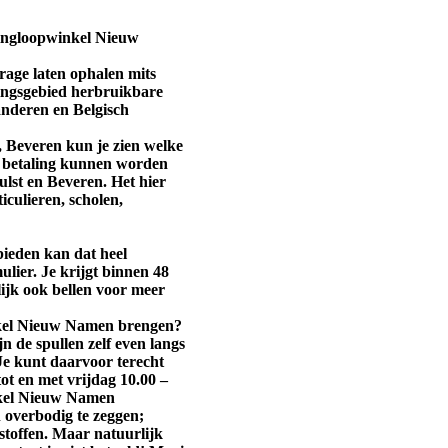
ringloopwinkel Nieuw
rage laten ophalen mits
ingsgebied herbruikbare
anderen en Belgisch
, Beveren kun je zien welke
n betaling kunnen worden
ulst en Beveren. Het hier
iculieren, scholen,
bieden kan dat heel
lier. Je krijgt binnen 48
lijk ook bellen voor meer
nkel Nieuw Namen brengen?
n de spullen zelf even langs
Je kunt daarvoor terecht
ot en met vrijdag 10.00 –
nkel Nieuw Namen
n overbodig te zeggen;
stoffen. Maar natuurlijk